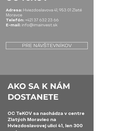
Adresa:
Hviezdoslavova 41, 953 01 Zlaté
Moravce
Telefón:
+421 37 632 23 66
E-mail:
info@imainvest.sk
PRE NÁVŠTEVNÍKOV
AKO SA K NÁM
DOSTANETE ​
OC TeKOV sa nachádza v centre
Zlatých Moraviec na
Hviezdoslavovej ulici 41, len 300