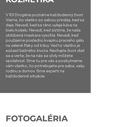
V 101 Drogéria poznáme každodenný život.
Vieme, čo všetko so sebou prináša, keď sa
deje. Nevadí, keď sa ráno vyleje káva na
bielu košeľu. Nevadí, keď zistíme, že naša
obľúbená maskara vyschla. Nevadí, keď
použijeme poslednú kvapku pracieho gélu
na zelené fľaky od trávy. Veď to všetko je
súčasť bežného života. Nechajte život diať
sa a verte, že na nás sa vždy môžete
spoľahnúť. Sme tu pre vás a poskytneme
vám všetko, čo potrebujete pre seba, vašu
rodinu a domov. Sme experti na
každodenné situácie.
FOTOGALÉRIA