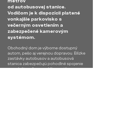
metrov
od autobusovej stanice.
Vodičom je k dispozícii platené
vonkajšie parkovisko s
večerným osvetlením a
zabezpečené kamerovým
systémom.
Obchodný dom je výborne dostupný
autom, pešo aj verejnou dopravou. Blízke
zastávky autobusov a autobusová
stanica zabezpečujú pohodlné spojenie
pre návštevníkov z celého regiónu.