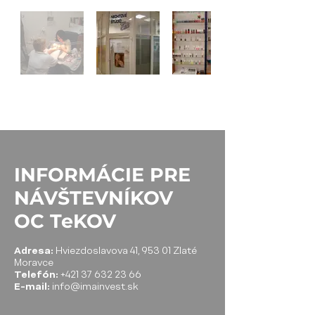
INFORMÁCIE PRE
NÁVŠTEVNÍKOV
OC TeKOV
Adresa:
Hviezdoslavova 41, 953 01 Zlaté
Moravce
Telefón:
+421 37 632 23 66
E-mail:
info@imainvest.sk