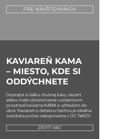
PRE NÁVŠTEVNÍKOV
KAVIAREŇ KAMA
– MIESTO, KDE SI
ODDÝCHNETE
Doprajte si šálku chutnej kávy, dezert
alebo malé občerstvenie v príjemnom
prostredí kaviarne KAMA s výhľadom do
ulice. Kaviareň s detskou herňou je ideálna
zastávka počas nakupovania v OC TeKOV.
ZISTIŤ VIAC